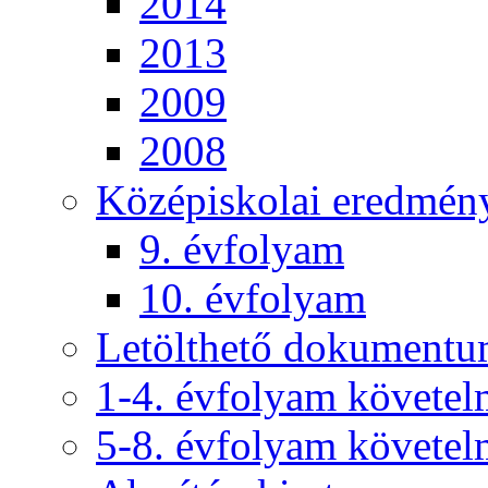
2014
2013
2009
2008
Középiskolai eredmén
9. évfolyam
10. évfolyam
Letölthető dokument
1-4. évfolyam követe
5-8. évfolyam követe