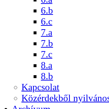
6.b
6.c
7.a
7.b
7.c
8.a
8.b
Kapcsolat
Közérdekből nyilváno
Archívum