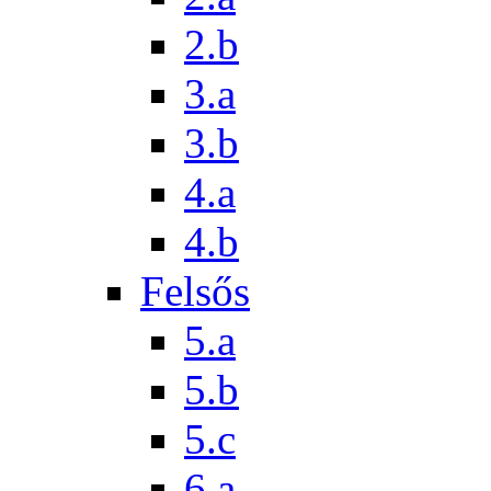
2.b
3.a
3.b
4.a
4.b
Felsős
5.a
5.b
5.c
6.a