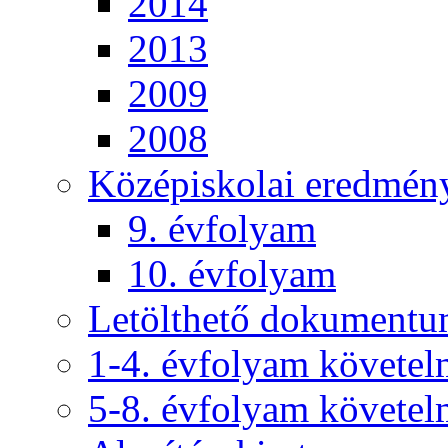
2014
2013
2009
2008
Középiskolai eredmén
9. évfolyam
10. évfolyam
Letölthető dokument
1-4. évfolyam követe
5-8. évfolyam követe