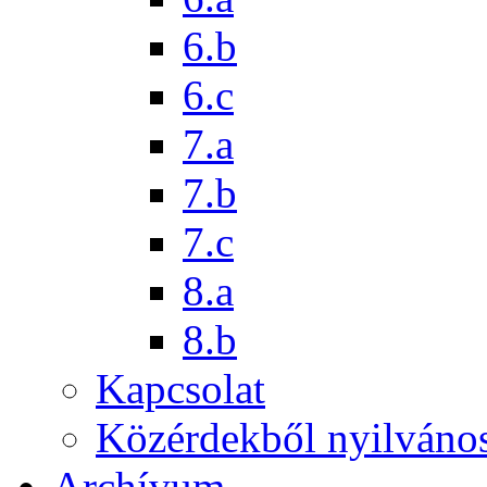
6.b
6.c
7.a
7.b
7.c
8.a
8.b
Kapcsolat
Közérdekből nyilváno
Archívum