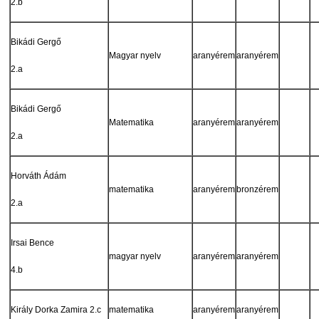
2.b
Bikádi Gergő
Magyar nyelv
aranyérem
aranyérem
2.a
Bikádi Gergő
Matematika
aranyérem
aranyérem
2.a
Horváth Ádám
matematika
aranyérem
bronzérem
2.a
Irsai Bence
magyar nyelv
aranyérem
aranyérem
4.b
Király Dorka Zamira 2.c
matematika
aranyérem
aranyérem