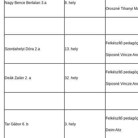
Nagy Bence Bertalan 3.a
8. hely
Oroszné Tihanyi M
Felkészítő pedagó
Szerdahelyi Dóra 2.a
13. hely
Siposné Vincze An
Felkészítő pedagó
Deák Zalán 2. a
32. hely
Siposné Vincze An
Felkészítő pedagó
Tar Gábor 6. b
3. hely
Deim Aliz