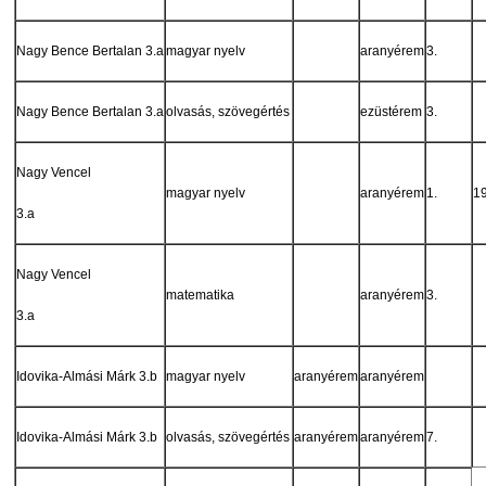
Nagy Bence Bertalan 3.a
magyar nyelv
aranyérem
3.
Nagy Bence Bertalan 3.a
olvasás, szövegértés
ezüstérem
3.
Nagy Vencel
magyar nyelv
aranyérem
1.
19
3.a
Nagy Vencel
matematika
aranyérem
3.
3.a
Idovika-Almási Márk 3.b
magyar nyelv
aranyérem
aranyérem
Idovika-Almási Márk 3.b
olvasás, szövegértés
aranyérem
aranyérem
7.