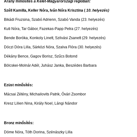
Arany minősítés
a Kelet-Magyarországi régióban:
Széll Kamilla, Keller Nóra, Iván Nóra Krisztina (
10. helyezés)
Bikádi Fruzsina, Szabó Adrienn, Szabó Vanda (23. helyezés)
Kuti Nóra, Tar Gábor, Fazekas-Papp Petra (27. helyezés)
Bende Boróka, Konkoly Linett, Szilvási Zsanett (29. helyezés)
Dóczi Dóra Lilla, Sárközi Nóra, Szalva Flóra (30. helyezés)
Dékány Bence, Gagov Borisz, Szűcs Botond
Bölcskei-Molnár Adél, Juhász Janka, Beszédes Barbara
Ezüst minősítés:
Mácsai Zétény, Michailovits Patrik, Óvári Zsombor
Kresz Lilien Nina, Király Noel, Lángi Nándor
Bronz minősítés:
Döme Nóra, Tóth Dorina, Szénászky Lilla