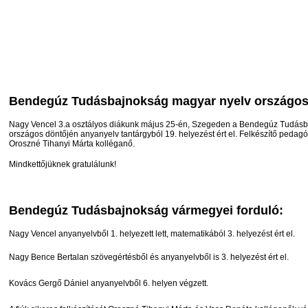
Bendegúz Tudásbajnokság magyar nyelv országos
Nagy Vencel 3.a osztályos diákunk május 25-én, Szegeden a Bendegúz Tudás
országos döntőjén anyanyelv tantárgyból 19. helyezést ért el. Felkészítő pedag
Oroszné Tihanyi Márta kolléganő.
Mindkettőjüknek gratulálunk!
Bendegúz Tudásbajnokság vármegyei forduló:
Nagy Vencel anyanyelvből 1. helyezett lett, matematikából 3. helyezést ért el.
Nagy Bence Bertalan szövegértésből és anyanyelvből is 3. helyezést ért el.
Kovács Gergő Dániel anyanyelvből 6. helyen végzett.