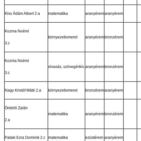
Kiss Ádám Albert 2.a
matematika
aranyérem
aranyérem
Kozma Noémi
környezetismeret
aranyérem
bronzérem
3.c
Kozma Noémi
olvasás, szövegértés
aranyérem
bronzérem
3.c
Nagy Kristóf Máté 2.a
környezetismeret
bronzérem
aranyérem
Ömböli Zalán
matematika
aranyérem
bronzérem
2.a
Pataki Ezra Dominik 2.c
matematika
ezüstérem
aranyérem