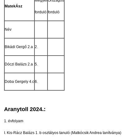
Megyei
Országos
MatekÁsz
forduló
forduló
Név
Bikádi Gergő 2.a
2.
Dóczi Balázs 2.a
5.
Doba Gergely 4.c
6.
Aranytoll 2024.:
1. évfolyam
I. Kis-Rácz Balázs 1. b osztályos tanuló (Matkócsik Andrea tanítványa)