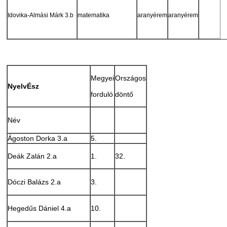
Idovika-Almási Márk 3.b
matematika
aranyérem
aranyérem
Megyei
Országos
NyelvÉsz
forduló
döntő
Név
Ágoston Dorka 3.a
5.
Deák Zalán 2.a
1.
32.
Dóczi Balázs 2.a
3.
Hegedűs Dániel 4.a
10.