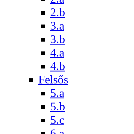
2.b
3.a
3.b
4.a
4.b
Felsős
5.a
5.b
5.c
6.a