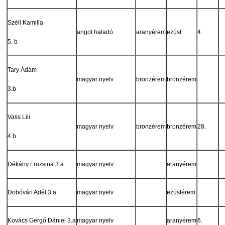
Széll Kamilla
angol haladó
aranyérem
ezüst
4.
5. b
Tary Ádám
magyar nyelv
bronzérem
bronzérem
3.b
Vass Lili
magyar nyelv
bronzérem
bronzérem
28.
4.b
Dékány Fruzsina 3.a
magyar nyelv
aranyérem
Dobóvári Adél 3.a
magyar nyelv
ezüstérem
Kovács Gergő Dániel 3.a
magyar nyelv
aranyérem
6.