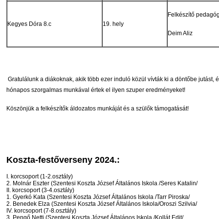
Felkészítő pedagó
Kegyes Dóra 8.c
19. hely
Deim Aliz
Gratulálunk a diákoknak, akik több ezer induló közül vívták ki a döntőbe jutást, 
hónapos szorgalmas munkával értek el ilyen szuper eredményeket!
Köszönjük a felkészítők áldozatos munkáját és a szülők támogatását!
Koszta-festőverseny 2024.:
I. korcsoport (1-2.osztály)
2. Molnár Eszter (Szentesi Koszta József Általános Iskola /Seres Katalin/
II. korcsoport (3-4.osztály)
1. Gyerkó Kata (Szentesi Koszta József Általános Iskola /Tarr Piroska/
2. Benedek Elza (Szentesi Koszta József Általános Iskola/Oroszi Szilvia/
IV. korcsoport (7-8.osztály)
3. Pengő Netti (Szentesi Koszta József Általános Iskola /Kollát Edit/