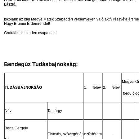
László.
Iskolánk az idei Medve Matek Szabadtéri versenyeken való aktív részvételért m
Nagy Brumm Érdemrendet!
Gratulálunk minden csapatnak!
Bendegúz Tudásbajnokság:
Megyei
O
TUDÁSBAJNOKSÁG
1. félév
2. félév
forduló
d
Név
Tantárgy
Berta Gergely
Olvasás, szövegértés
ezüstérem
-