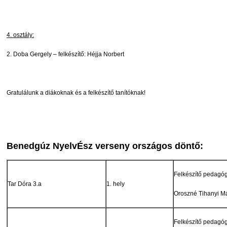
4. osztály:
2. Doba Gergely – felkészítő: Héjja Norbert
Gratulálunk a diákoknak és a felkészítő tanítóknak!
Benedgúz NyelvÉsz verseny országos döntő:
Felkészítő pedagó
Tar Dóra 3.a
1. hely
Oroszné Tihanyi M
Felkészítő pedagó