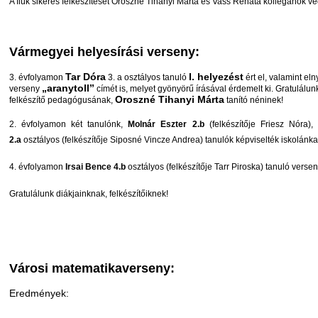
A fiúk sikeres felkészítését Oroszné Tihanyi Márta és Vass Renáta kolléganők vé
Vármegyei helyesírási verseny:
Tar
Dóra
I. helyezést
3. évfolyamon
3. a osztályos tanuló
ért el, valamint eln
„aranytoll”
verseny
címét is, melyet gyönyörű írásával érdemelt ki. Gratulálun
Oroszné Tihanyi Márta
felkészítő pedagógusának,
tanító néninek!
2. évfolyamon két tanulónk,
Molnár Eszter 2.b
(felkészítője Friesz Nóra),
2.a
osztályos (felkészítője Siposné Vincze Andrea) tanulók képviselték iskolánka
4. évfolyamon
Irsai Bence 4.b
osztályos (felkészítője Tarr Piroska) tanuló versen
Gratulálunk diákjainknak, felkészítőiknek!
Városi matematikaverseny:
Eredmények: