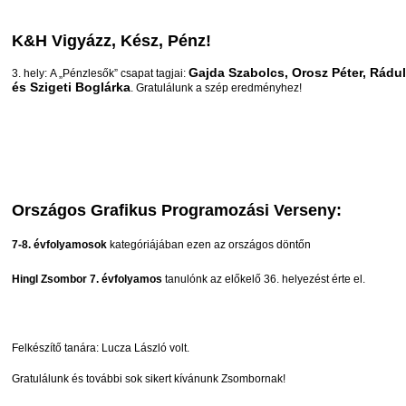
K&H Vigyázz, Kész, Pénz!
Gajda Szabolcs, Orosz Péter, Rádu
3. hely:
A „Pénzlesők” csapat tagjai:
és Szigeti Boglárka
. Gratulálunk a szép eredményhez!
Országos Grafikus Programozási Verseny:
7-8. évfolyamosok
kategóriájában ezen az országos döntőn
Hingl Zsombor 7. évfolyamos
tanulónk az előkelő 36. helyezést érte el.
Felkészítő tanára: Lucza László volt.
Gratulálunk és további sok sikert kívánunk Zsombornak!