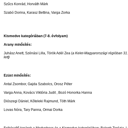
Szűcs Konrád, Horváth Márk
Szabó Dorina, Karasz Bettina, Varga Zorka
Kismedve kategóriában (7-8. évfolyam)
Arany minősítés:
Juhász Anett, Szénási Lilla, Török Adél Zea (
a Kelet-Magyarországi régióban 31.
lett
)
Ezüst minősítés:
Antal Zsombor, Gajda Szabolcs, Orosz Péter
Varga Anna, Kovács Viktória Judit , Bozó Honorka Hanna
Diószegi Dániel, Kőteleki Rajmund, Tóth Márk
Lovas Nóra, Tary Panna, Ormai Dorka
Felkészítő tanárok a Medvebocs és a Kismedve kategóriában: Balogh Terézia, 