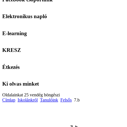
Elektronikus napló
E-learning
KRESZ
Étkezés
Ki olvas minket
Oldalainkat 25 vendég böngészi
Címlap
Iskolánkról
Tanulóink
Felsős
7.b