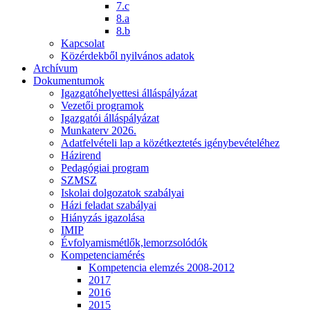
7.c
8.a
8.b
Kapcsolat
Közérdekből nyilvános adatok
Archívum
Dokumentumok
Igazgatóhelyettesi álláspályázat
Vezetői programok
Igazgatói álláspályázat
Munkaterv 2026.
Adatfelvételi lap a közétkeztetés igénybevételéhez
Házirend
Pedagógiai program
SZMSZ
Iskolai dolgozatok szabályai
Házi feladat szabályai
Hiányzás igazolása
IMIP
Évfolyamismétlők,lemorzsolódók
Kompetenciamérés
Kompetencia elemzés 2008-2012
2017
2016
2015