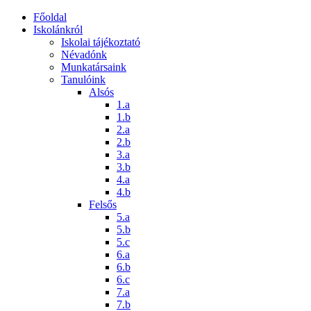
Főoldal
Iskolánkról
Iskolai tájékoztató
Névadónk
Munkatársaink
Tanulóink
Alsós
1.a
1.b
2.a
2.b
3.a
3.b
4.a
4.b
Felsős
5.a
5.b
5.c
6.a
6.b
6.c
7.a
7.b