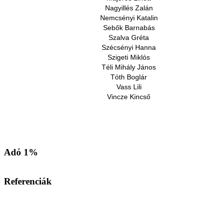
Nagyillés Zalán
Nemcsényi Katalin
Sebők Barnabás
Szalva Gréta
Szécsényi Hanna
Szigeti Miklós
Téli Mihály János
Tóth Boglár
Vass Lili
Vincze Kincső
Adó 1%
Referenciák