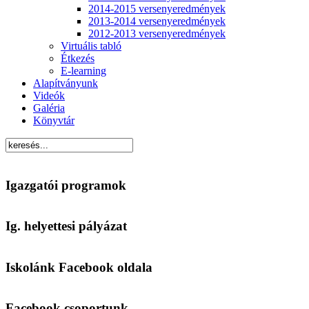
2014-2015 versenyeredmények
2013-2014 versenyeredmények
2012-2013 versenyeredmények
Virtuális tabló
Étkezés
E-learning
Alapítványunk
Videók
Galéria
Könyvtár
Igazgatói programok
Ig. helyettesi pályázat
Iskolánk Facebook oldala
Facebook csoportunk