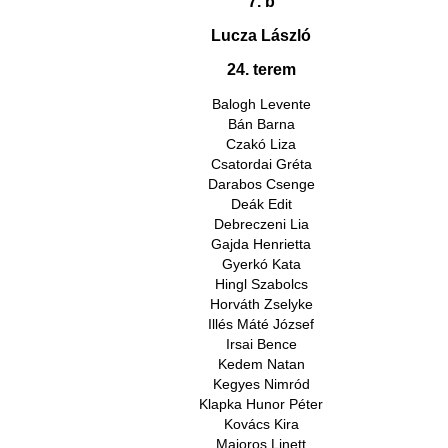
7. b
Lucza László
24. terem
Balogh Levente
Bán Barna
Czakó Liza
Csatordai Gréta
Darabos Csenge
Deák Edit
Debreczeni Lia
Gajda Henrietta
Gyerkó Kata
Hingl Szabolcs
Horváth Zselyke
Illés Máté József
Irsai Bence
Kedem Natan
Kegyes Nimród
Klapka Hunor Péter
Kovács Kira
Majoros Linett