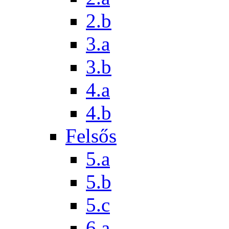
2.b
3.a
3.b
4.a
4.b
Felsős
5.a
5.b
5.c
6.a