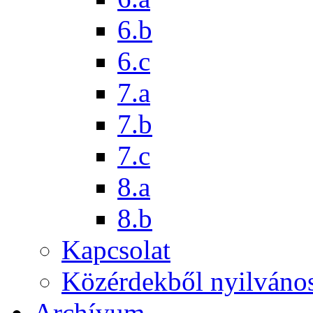
6.b
6.c
7.a
7.b
7.c
8.a
8.b
Kapcsolat
Közérdekből nyilváno
Archívum