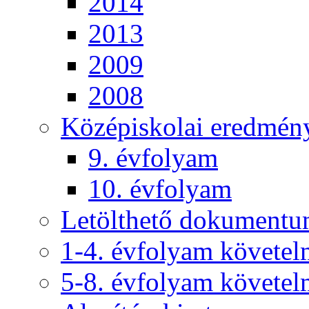
2014
2013
2009
2008
Középiskolai eredmén
9. évfolyam
10. évfolyam
Letölthető dokument
1-4. évfolyam követe
5-8. évfolyam követe