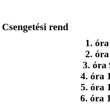
Csengetési rend
1. óra
2. óra
3. óra
4. óra 
5. óra 
6. óra 