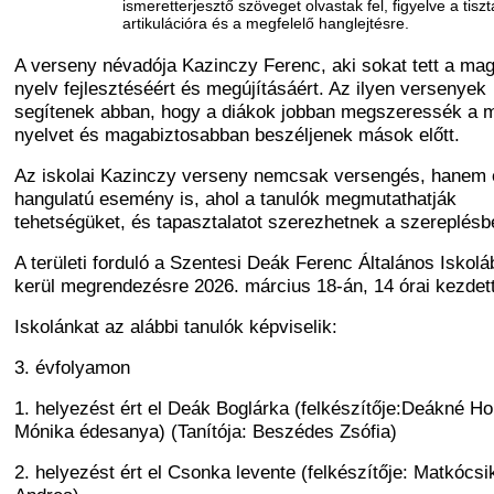
ismeretterjesztő szöveget olvastak fel, figyelve a tiszt
artikulációra és a megfelelő hanglejtésre.
A verseny névadója Kazinczy Ferenc, aki sokat tett a ma
nyelv fejlesztéséért és megújításáért. Az ilyen versenyek
segítenek abban, hogy a diákok jobban megszeressék a 
nyelvet és magabiztosabban beszéljenek mások előtt.
Az iskolai Kazinczy verseny nemcsak versengés, hanem 
hangulatú esemény is, ahol a tanulók megmutathatják
tehetségüket, és tapasztalatot szerezhetnek a szereplésb
A területi forduló a Szentesi Deák Ferenc Általános Iskol
kerül megrendezésre 2026. március 18-án, 14 órai kezdett
Iskolánkat az alábbi tanulók képviselik:
3. évfolyamon
1. helyezést ért el Deák Boglárka (felkészítője:
Deákné Ho
Mónika édesanya
) (Tanítója: Beszédes Zsófia)
2. helyezést ért el Csonka levente (felkészítője: Matkócsi