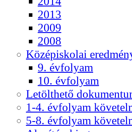
2014
2013
2009
2008
Középiskolai eredmén
9. évfolyam
10. évfolyam
Letölthető dokument
1-4. évfolyam követe
5-8. évfolyam követe