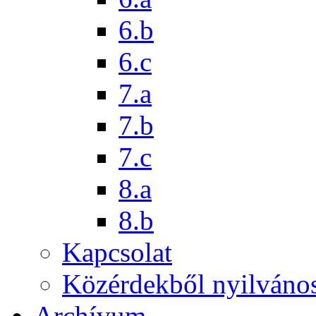
6.b
6.c
7.a
7.b
7.c
8.a
8.b
Kapcsolat
Közérdekből nyilváno
Archívum