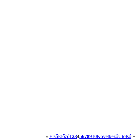
«
Első
Előző
1
2
3
4
5
6
7
8
9
10
Következő
Utolsó
»