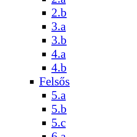
2.b
3.a
3.b
4.a
4.b
Felsős
5.a
5.b
5.c
6.a