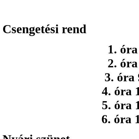
Csengetési rend
1. óra
2. óra
3. óra
4. óra 
5. óra 
6. óra 