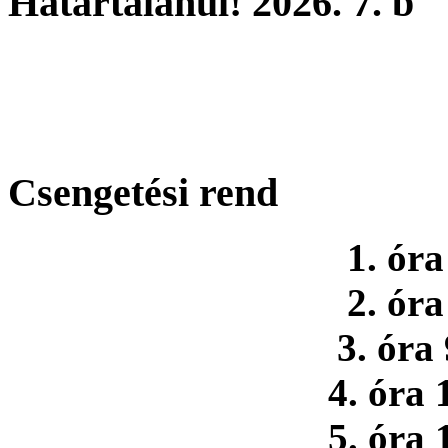
Határtalanul! 2026. 7. b
Csengetési rend
1. óra
2. óra
3. óra
4. óra 
5. óra 