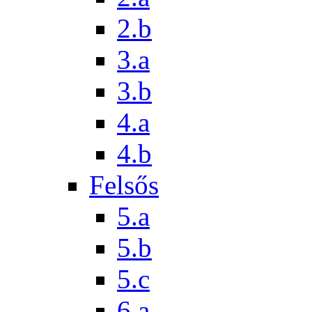
2.b
3.a
3.b
4.a
4.b
Felsős
5.a
5.b
5.c
6.a