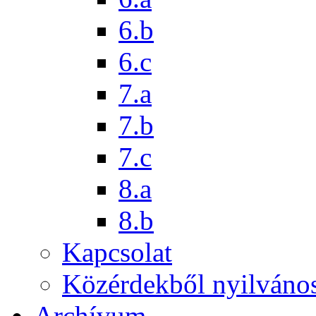
6.b
6.c
7.a
7.b
7.c
8.a
8.b
Kapcsolat
Közérdekből nyilváno
Archívum