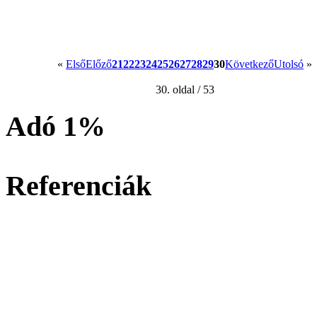
«
Első
Előző
21
22
23
24
25
26
27
28
29
30
Következő
Utolsó
»
30. oldal / 53
Adó 1%
Referenciák