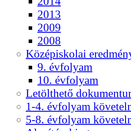
2014
2013
2009
2008
Középiskolai eredmén
9. évfolyam
10. évfolyam
Letölthető dokument
1-4. évfolyam követe
5-8. évfolyam követe