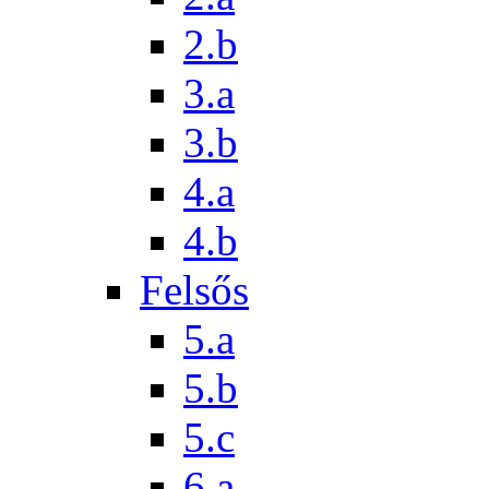
2.b
3.a
3.b
4.a
4.b
Felsős
5.a
5.b
5.c
6.a