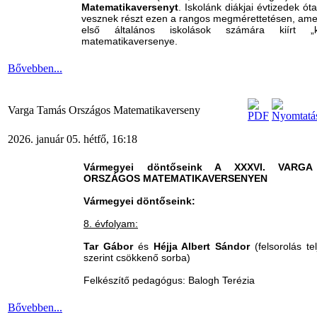
Matematikaversenyt
. Iskolánk diákjai évtizedek ót
vesznek részt ezen a rangos megmérettetésen, ame
első általános iskolások számára kiírt „ka
matematikaversenye.
Bővebben...
Varga Tamás Országos Matematikaverseny
2026. január 05. hétfő, 16:18
Vármegyei döntőseink A XXXVI. VARG
ORSZÁGOS MATEMATIKAVERSENYEN
Vármegyei döntőseink:
8. évfolyam:
Tar Gábor
és
Héjja Albert Sándor
(felsorolás te
szerint csökkenő sorba)
Felkészítő pedagógus: Balogh Terézia
Bővebben...