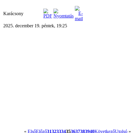
Karácsony
2025. december 19. péntek, 19:25
«
Első
Előző
31
32
33
34
35
36
37
38
39
40
Következő
Utolsó
»