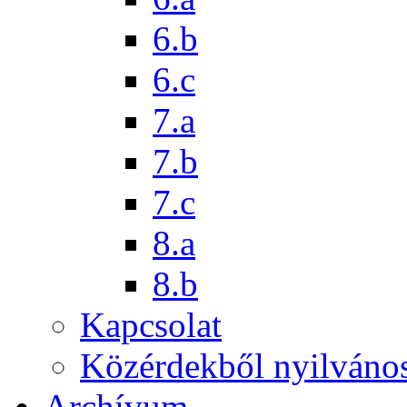
6.b
6.c
7.a
7.b
7.c
8.a
8.b
Kapcsolat
Közérdekből nyilváno
Archívum