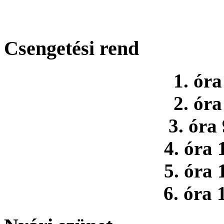
Csengetési rend
1. óra
2. óra
3. óra
4. óra 
5. óra 
6. óra 