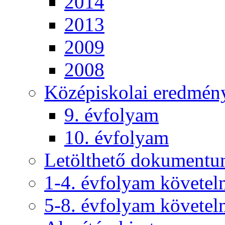
2014
2013
2009
2008
Középiskolai eredmén
9. évfolyam
10. évfolyam
Letölthető dokument
1-4. évfolyam követe
5-8. évfolyam követe