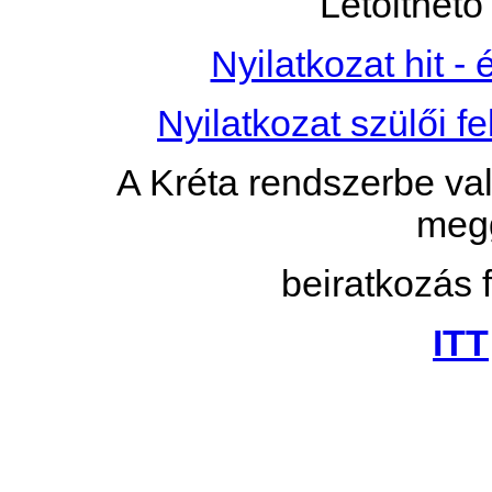
Letölthet
Nyilatkozat hit - 
Nyilatkozat szülői fe
A Kréta rendszerbe val
megg
beiratkozás f
ITT