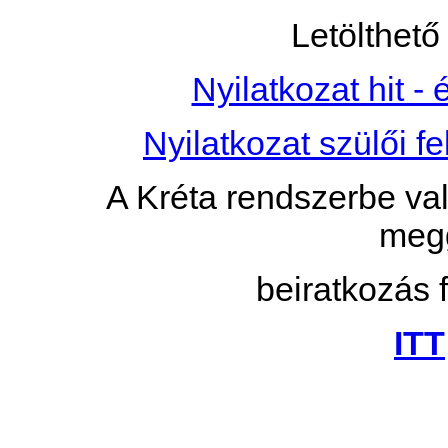
Letölthet
Nyilatkozat hit - 
Nyilatkozat szülői fe
A Kréta rendszerbe val
megg
beiratkozás f
ITT