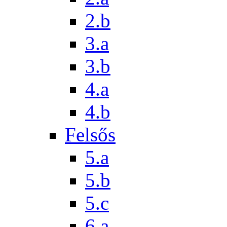
2.b
3.a
3.b
4.a
4.b
Felsős
5.a
5.b
5.c
6.a