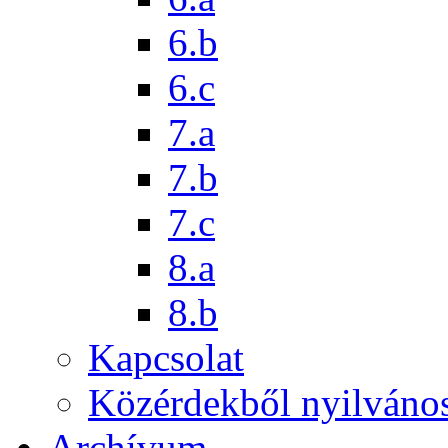
6.b
6.c
7.a
7.b
7.c
8.a
8.b
Kapcsolat
Közérdekből nyilváno
Archívum