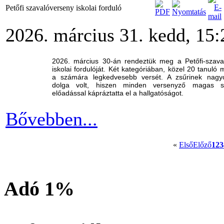
Petőfi szavalóverseny iskolai forduló
2026. március 31. kedd, 15:
2026. március 30-án rendeztük meg a Petőfi-szava
iskolai fordulóját. Két kategóriában, közel 20 tanuló 
a számára legkedvesebb versét. A zsűrinek nag
dolga volt, hiszen minden versenyző magas sz
előadással kápráztatta el a hallgatóságot.
Bővebben...
«
Első
Előző
1
2
3
Adó 1%