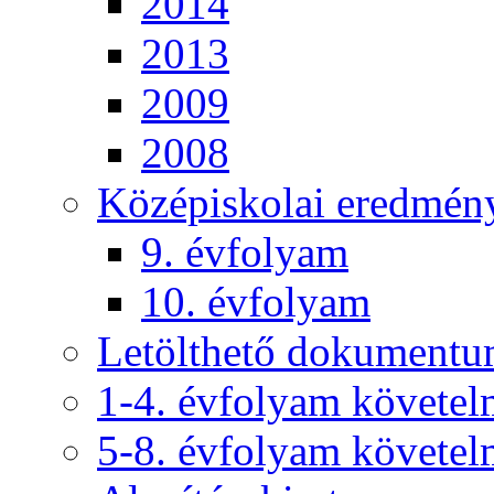
2014
2013
2009
2008
Középiskolai eredmén
9. évfolyam
10. évfolyam
Letölthető dokument
1-4. évfolyam követe
5-8. évfolyam követe