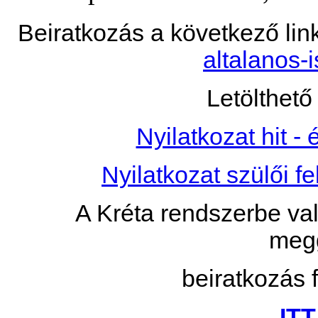
Beiratkozás a következő lin
altalanos-i
Letölthet
Nyilatkozat hit - 
Nyilatkozat szülői fe
A Kréta rendszerbe val
megg
beiratkozás f
ITT