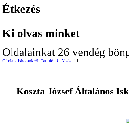
Étkezés
Ki olvas minket
Oldalainkat 26 vendég böng
Címlap
Iskolánkról
Tanulóink
Alsós
1.b
Koszta József Általános Is