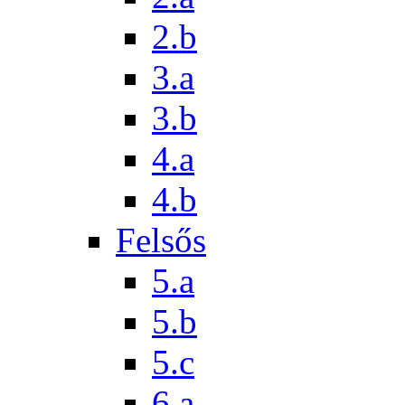
2.b
3.a
3.b
4.a
4.b
Felsős
5.a
5.b
5.c
6.a