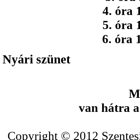
4. óra 
5. óra 
6. óra 
Nyári szünet
M
van hátra a
Copyright © 2012 Szentesi