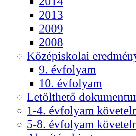
2014
2013
2009
2008
Középiskolai eredmén
9. évfolyam
10. évfolyam
Letölthető dokument
1-4. évfolyam követe
5-8. évfolyam követe