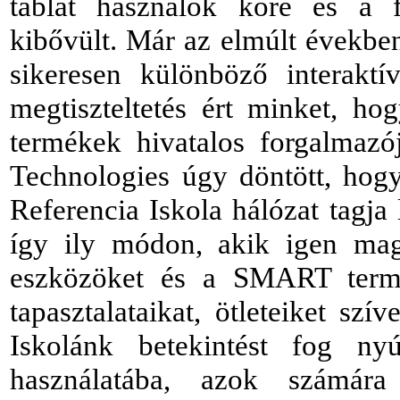
táblát használók köre és a f
kibővült. Már az elmúlt években
sikeresen különböző interakt
megtiszteltetés ért minket, h
termékek hivatalos forgalmaz
Technologies
úgy döntött, hog
Referencia Iskola hálózat tagja
így ily módon, akik igen ma
eszközöket és a SMART termé
tapasztalataikat, ötleteiket sz
Iskolánk betekintést fog ny
használatába, azok számára