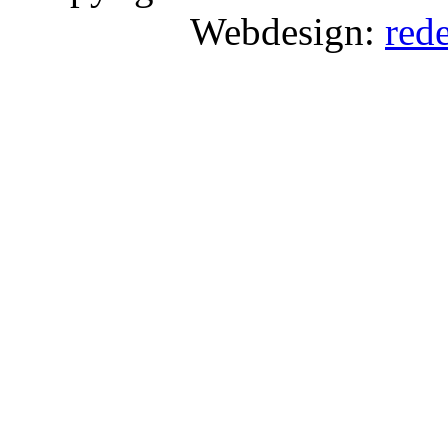
Webdesign:
red