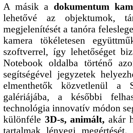
A másik a
dokumentum kam
lehetővé az objektumok, t
megjelenítését a tanóra felesle
kamera tökéletesen együttm
szoftverrel, így lehetőséget b
Notebook oldalba történő azonn
segítségével jegyzetek helyezh
elmenthetők közvetlenül a 
galériájába, a későbbi felha
technológia innovatív módon seg
különféle
3D-s, animált,
akár h
tartalmak lényegi megértésé