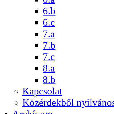
6.b
6.c
7.a
7.b
7.c
8.a
8.b
Kapcsolat
Közérdekből nyilváno
Archívum