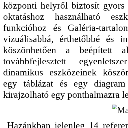
központi helyről biztosít gyors
oktatáshoz használható esz
funkcióhoz és Galéria-tarta
vizuálisabbá, érthetőbbé és in
köszönhetően a beépített ala
továbbfejlesztett egyenlets
dinamikus eszközeinek köszö
egy táblázat és egy diagram
kirajzolható egy ponthalmazra l
Hazánkban jelenleg 14 refere